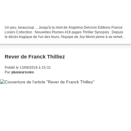
Un peu, beaucoup ... Jusqu'à la mort de Angelina Delcroix Editions France
Loisirs Collection : Nouvelles Plumes 416 pages Thriller Synopsis : Depuis
le décès tragique de l'un des leurs, l'équipe de Joy Morel peine à se remettre
sur pied. Pour l'adjudante,...
Rever de Franck Thilliez
Publié le 13/08/2018 à 15:31
Par
plusieursvies