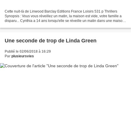
Cette nuit-là de Linwood Barclay Editions France Loisirs 531 p Thrillers
Synopsis : Vous vous réveillez un matin, la maison est vide, votre famille a
disparu... Cynthia a 14 ans lorsqu'elle se réveille un matin dans une maison
vide, ses parents et son...
Une seconde de trop de Linda Green
Publié le 02/06/2018 à 16:29
Par
plusieursvies