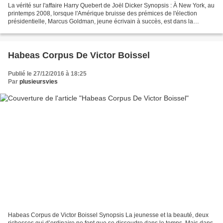
La vérité sur l'affaire Harry Quebert de Joël Dicker Synopsis : À New York, au
printemps 2008, lorsque l'Amérique bruisse des prémices de l'élection
présidentielle, Marcus Goldman, jeune écrivain à succès, est dans la
tourmente : il est incapable d'écrire...
Habeas Corpus De Victor Boissel
Publié le 27/12/2016 à 18:25
Par
plusieursvies
Habeas Corpus de Victor Boissel Synopsis La jeunesse et la beauté, deux
richesses qui d’ordinaire ne font que se dissoudre dans le temps. Mais dans