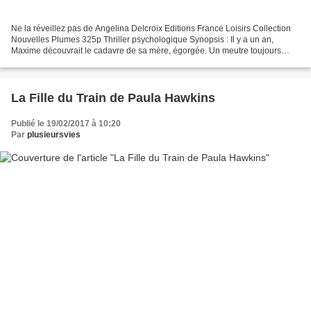
Ne la réveillez pas de Angelina Delcroix Editions France Loisirs Collection
Nouvelles Plumes 325p Thriller psychologique Synopsis : Il y a un an,
Maxime découvrait le cadavre de sa mère, égorgée. Un meutre toujours
irrésolu, et pour le jeune homme, un...
La Fille du Train de Paula Hawkins
Publié le 19/02/2017 à 10:20
Par
plusieursvies