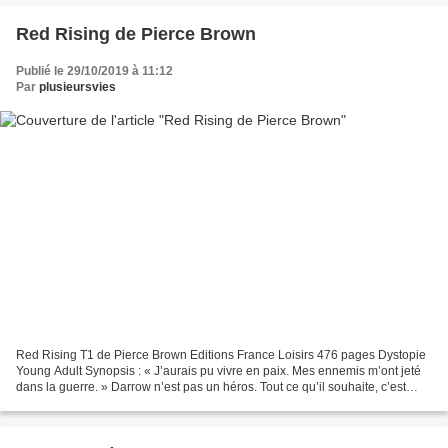
Red Rising de Pierce Brown
Publié le 29/10/2019 à 11:12
Par
plusieursvies
Red Rising T1 de Pierce Brown Editions France Loisirs 476 pages Dystopie
Young Adult Synopsis : « J’aurais pu vivre en paix. Mes ennemis m’ont jeté
dans la guerre. » Darrow n’est pas un héros. Tout ce qu’il souhaite, c’est
vivre heureux avec l’amour de...