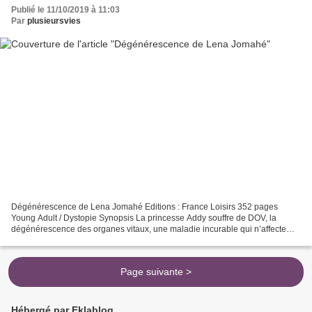
Publié le 11/10/2019 à 11:03
Par
plusieursvies
Dégénérescence de Lena Jomahé Editions : France Loisirs 352 pages
Young Adult / Dystopie Synopsis La princesse Addy souffre de DOV, la
dégénérescence des organes vitaux, une maladie incurable qui n’affecte
que les nobles. Un seul espoir de survie : se...
Page suivante >
Hébergé par Eklablog