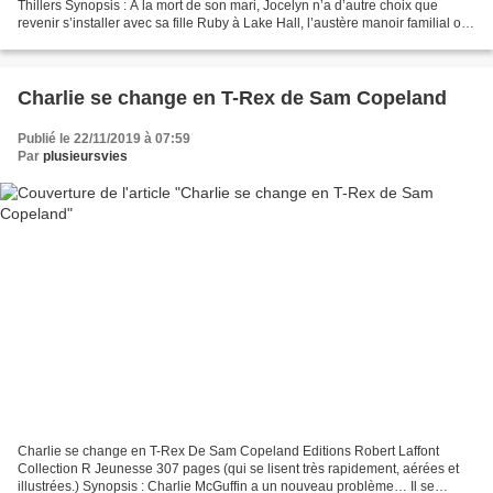
Thillers Synopsis : À la mort de son mari, Jocelyn n’a d’autre choix que
revenir s’installer avec sa fille Ruby à Lake Hall, l’austère manoir familial où
vit toujours sa mère, aristocrate...
Charlie se change en T-Rex de Sam Copeland
Publié le 22/11/2019 à 07:59
Par
plusieursvies
Charlie se change en T-Rex De Sam Copeland Editions Robert Laffont
Collection R Jeunesse 307 pages (qui se lisent très rapidement, aérées et
illustrées.) Synopsis : Charlie McGuffin a un nouveau problème… Il se