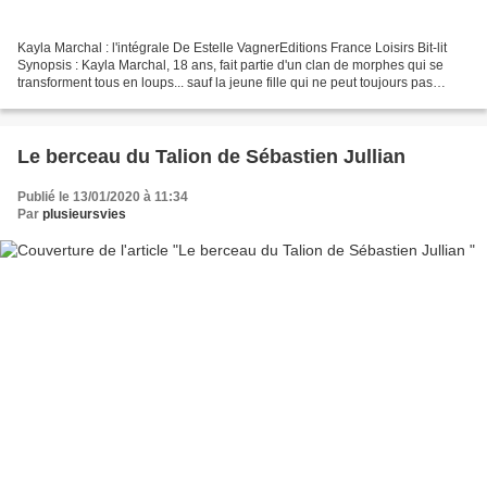
Kayla Marchal : l'intégrale De Estelle VagnerEditions France Loisirs Bit-lit
Synopsis : Kayla Marchal, 18 ans, fait partie d'un clan de morphes qui se
transforment tous en loups... sauf la jeune fille qui ne peut toujours pas
muter. Son grand-père, alpha...
Le berceau du Talion de Sébastien Jullian
Publié le 13/01/2020 à 11:34
Par
plusieursvies