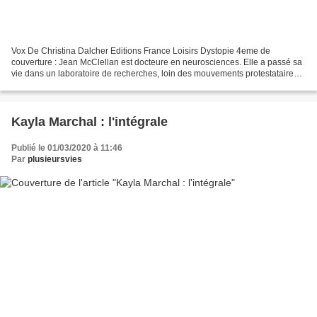
Vox De Christina Dalcher Editions France Loisirs Dystopie 4eme de
couverture : Jean McClellan est docteure en neurosciences. Elle a passé sa
vie dans un laboratoire de recherches, loin des mouvements protestataires
qui ont enflammé son pays. Mais, désormais,...
Kayla Marchal : l'intégrale
Publié le 01/03/2020 à 11:46
Par
plusieursvies