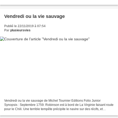
change toujours en animal malgré lui, et...
Vendredi ou la vie sauvage
Publié le 22/11/2019 à 07:54
Par
plusieursvies
Vendredi ou la vie sauvage de Michel Tournier Editions Folio Junior
Synopsis : Septembre 1759. Robinson est à bord de La Virginie faisant route
pour le Chili. Une terrible tempête précipite le navire sur des récifs, et
Robinson, seul survivant du naufrage,...