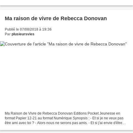
sont passées même...
Ma raison de vivre de Rebecca Donovan
Publié le 07/08/2018 à 19:36
Par
plusieursvies
Ma Raison de Vivre de Rebecca Donovan Editions Pocket Jeunesse en
format Papier 12-21 au format Numérique Synopsis : - Et si je ne veux pas
être ami avec toi ? - Alors nous ne serons pas amis. - Et si j'ai envie d'être
plus qu'un ami ? - Alors nous ne...