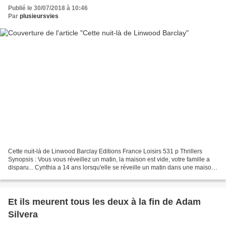
Publié le 30/07/2018 à 10:46
Par
plusieursvies
Cette nuit-là de Linwood Barclay Editions France Loisirs 531 p Thrillers
Synopsis : Vous vous réveillez un matin, la maison est vide, votre famille a
disparu... Cynthia a 14 ans lorsqu'elle se réveille un matin dans une maison
vide, ses parents et son...
Et ils meurent tous les deux à la fin de Adam
Silvera