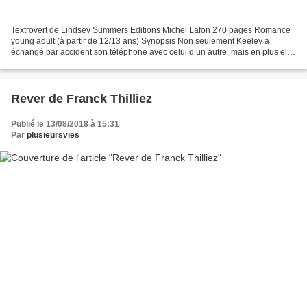
Textrovert de Lindsey Summers Editions Michel Lafon 270 pages Romance
young adult (à partir de 12/13 ans) Synopsis Non seulement Keeley a
échangé par accident son téléphone avec celui d’un autre, mais en plus elle
va devoir attendre une semaine avant...
Rever de Franck Thilliez
Publié le 13/08/2018 à 15:31
Par
plusieursvies