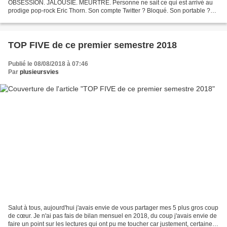
OBSESSION. JALOUSIE. MEURTRE. Personne ne sait ce qui est arrivé au
prodige pop-rock Eric Thorn. Son compte Twitter ? Bloqué. Son portable ?
Enterré dans la neige, l’écran brisé et maculé...
TOP FIVE de ce premier semestre 2018
Publié le 08/08/2018 à 07:46
Par
plusieursvies
Salut à tous, aujourd'hui j'avais envie de vous partager mes 5 plus gros coup
de cœur. Je n'ai pas fais de bilan mensuel en 2018, du coup j'avais envie de
faire un point sur les lectures qui ont pu me toucher car justement, certaines